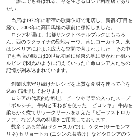
「誰にでも喜ばれる、今を生きるロシア料理店であり
たい」
1972
3
当店は
年に新宿の歌舞伎町で開店し、新宿
丁目を
2003年に
経て、
高田馬場の駅前に移転しました。
ロシア料理は、北都サンクトペテルブルクはもちろ
ん、西のウクライナの聖地キーウ、南はコーカサス、東
はシベリアにおよぶ広大な空間で育まれました。その中
20
でも当店の味には
世紀初頭に極東の地に築かれた街ハ
ルビンで閃光のように消えていった亡命ロシア人たちの
記憶が刻み込まれています。
創業以来守り続けたレシピを上質な食材を使って心を
込めて調理しております。
ロシアの代表的な料理、ビーツや野菜の入ったスープ
「ボルシチ」
牛肉と玉ねぎを使った「ピロシキ」
牛肉を
柔らかく煮てサワークリームを加えた「ビーフストロガ
ノフ」など人気の料理をご用意しております。
(
)
(
数多くある前菜
ザクースカ
では、ケター
サーモンマ
)
(
リネ
セリョートカ
ニシンの塩漬け）などやロシアのウ