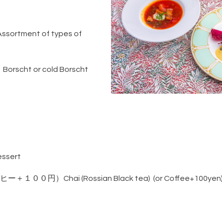
ent of types of
t or cold Borscht
ssert
Chai (Rossian Black tea) (or Coffee+100yen