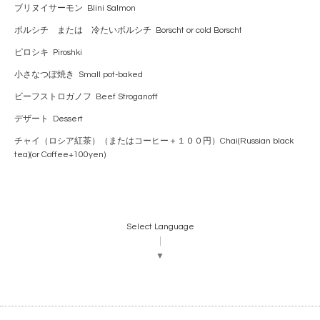
ブリヌイサーモン Blini Salmon
ボルシチ または 冷たいボルシチ Borscht or cold Borscht
ピロシキ Piroshki
小さなつぼ焼き Small pot-baked
ビーフストロガノフ Beef Stroganoff
デザート Dessert
チャイ（ロシア紅茶）（またはコーヒー＋１００円）Chai(Russian black
tea)(or Coffee+100yen)
Select Language
▼